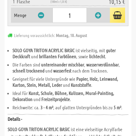
10,15 €
1
Flasche
(100ml = 1,35 €)
Menge
Lieferung voraussichtlich:
Montag, 10. August
SOLO GOYA TRITON ACRYLIC BASIC
ist vielseitig, mit
guter
Deckkraft
und
brillanten Farbtönen
, sowie
lichtecht
.
Die Farben sind
untereinander mischbar
,
wasserverdünnbar
,
schnell trocknend
und
wasserfest
nach dem Trocknen.
Geeignet für viele Untergründe wie
Papier, Holz, Leinwand,
Karton, Stein, Metall, Leder
und
Kunststoffe
.
Ideal für
Kunst, Schule, Bühne, Kulissen, Mural-Painting,
Dekoration
und
Freizeitprojekte
.
Reichweite: ca.
3 - 4 m²
, auf glatten Untergründen bis zu
5 m²
.
Details -
SOLO GOYA TRITON ACRYLIC BASIC
ist eine vielseitige Acrylfarbe