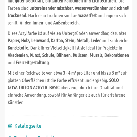
mit
guter Deckkraft
,
brillanten Farbtönen
und
Lichtechtheit
. Die
Farben sind
untereinander mischbar
,
wasserverdünnbar
und
schnell
trocknend
. Nach dem Trocknen sind sie
wasserfest
und eignen sich
somit für den
Innen-
und
Außenbereich
.
Diese Acrylfarbe ist auf vielen Untergründen anwendbar, darunter
Papier, Holz, Leinwand, Karton, Stein, Metall, Leder
und zahlreiche
Kunststoffe
. Dank ihrer Vielseitigkeit ist sie ideal für Projekte in
Akademien
,
Kunst
,
Schule
,
Bühnen
,
Kulissen
,
Murals
,
Dekorationen
und
Freizeitgestaltung
.
Mit einer Reichweite von etwa
3 - 4 m²
pro Liter und bis zu
5 m²
auf
glatten Oberflächen ist die Farbe effizient und ergiebig.
SOLO
GOYA TRITON ACRYLIC BASIC
überzeugt durch ihre Qualität und
einfache Anwendung, sowohl für Anfänger als auch für erfahrene
Künstler.
Katalogseite