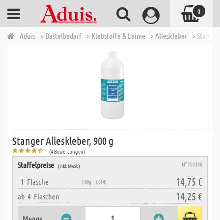
0
Aduis
> Bastelbedarf
> Klebstoffe & Leime
> Alleskleber
> Stanger
Stanger Alleskleber, 900 g
(4 Bewertungen)
Staffelpreise
N° 702388
(inkl. MwSt.)
14,75 €
1
Flasche
(100g = 1,64 €)
14,25 €
ab
4
Flaschen
Menge