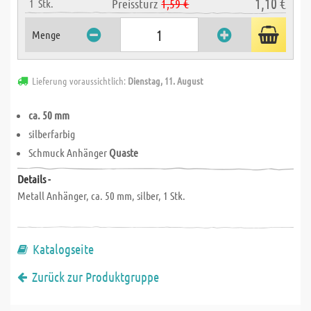
1,10 €
Preissturz
1,59 €
1
Stk.
Menge
Lieferung voraussichtlich:
Dienstag, 11. August
ca. 50 mm
silberfarbig
Schmuck Anhänger
Quaste
Details -
Metall Anhänger, ca. 50 mm, silber, 1 Stk.
Katalogseite
Zurück zur Produktgruppe