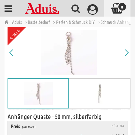
0
Aduis
> Bastelbedarf
> Perlen & Schmuck DIY
> Schmuck Anhänger
% SALE %
Anhänger Quaste - 50 mm, silberfarbig
Preis
N° 311364
(inkl. MwSt.)