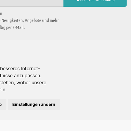
en
ie Neuigkeiten, Angebote und mehr
ig per E-Mail.
WIR BEFINDEN UNS IN
besseres Internet-
rfnisse anzupassen.
Es gibt uns auch in
stehen, woher unsere
ln.
b
Einstellungen ändern