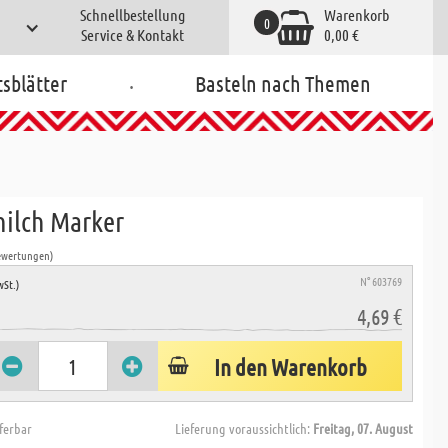
Schnellbestellung
Warenkorb
0
Service & Kontakt
0,00 €
.
tsblätter
Basteln nach Themen
ilch Marker
ewertungen)
N° 603769
wSt.)
4,69 €
In den Warenkorb
eferbar
Lieferung voraussichtlich:
Freitag, 07. August