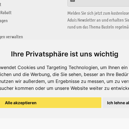
t
 Rabatt
Melden Sie sich jetzt zum kostenlos
Aduis Newsletter an und erhalten S
ragen
rund um das Thema Basteln regelmäß
gen verwalten
KREATIV ZONE
Ihre Privatsphäre ist uns wichtig
Aktuelles Video
wendet Cookies und Targeting Technologien, um Ihnen ein 
Alle Videos
ichen und die Werbung, die Sie sehen, besser an Ihre Bedü
Bastelideen
nutzen wir außerdem, um Ergebnisse zu messen, um zu ver
sucher kommen oder um unsere Website weiter zu entwicke
Arbeitsblätter
ärung
Alle akzeptieren
Ich lehne a
© Aduis 1996 - 2026