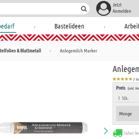
Jetzt
Anmelden
.
.
bedarf
Bastelideen
Arbei
telfolien & Blattmetall
Anlegemilch Marker
Anlegem
(1 B
Preis
(inkl. M
1
Stk.
Menge
Sofort li