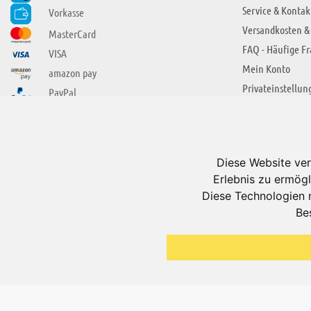
Service & Kontak
Vorkasse
Versandkosten &
MasterCard
FAQ - Häufige F
VISA
Mein Konto
amazon pay
Privateinstellun
PayPal
SIE FINDEN UNS AUCH BEI
ÜBER ADUIS
Wir über uns
Diese Website ver
Jobs
Erlebnis zu ermögl
Impressum
Diese Technologien 
Be
AGB
Datenschutzerkl