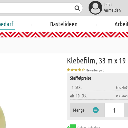
Jetzt
Anmelden
.
.
bedarf
Bastelideen
Arbei
Klebefilm, 33 m x 1
(Bewertungen)
Staffelpreise
1
Stk.
ink. MwSt
ab
10
Stk.
ink. MwSt
Menge
Sofort lieferbar