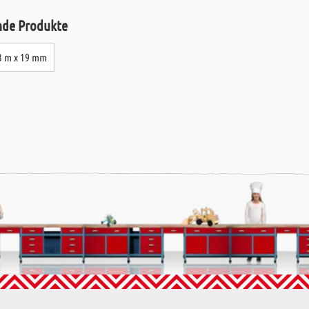
nzelt kann es jedoch vorkommen, dass die Maßtoleranz von einem Millimete
ende Produkte
ßzuschnitte; durch besondere EDV-Unterstützung schneiden wir ca. 80 % all
3 m x 19 mm
ndermaß-Bestellungen. Jeder bestellte Zuschnitt wird eigens beschriftet, so