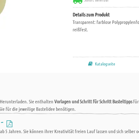
Details zum Produkt
Transparent: farblose Polypropylenf
reißfest.
Katalogseite
 Herunterladen. Sie enthalten
Vorlagen und Schritt für Schritt Basteltipps
fü
Sie für die jeweilige Bastelidee benötigen.
olzleisten, Holzbrettchen, Metallplatten. Aduis bietet Ihnen hier einen bes
 -
em Aufwand einen Baumarkt oder eine Tischlerei aufsuchen zu müssen.
 ab 5 Jahren. Sie können ihrer Kreativität freien Lauf lassen und sich selber
 und Breite von 50 cm in ein Paket passen und durch Sägeschnitte trennbar 