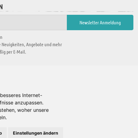
N
en
ie Neuigkeiten, Angebote und mehr
ig per E-Mail.
WIR BEFINDEN UNS IN
besseres Internet-
rfnisse anzupassen.
Es gibt uns auch in
stehen, woher unsere
ln.
b
Einstellungen ändern