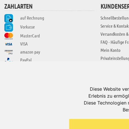
ZAHLARTEN
KUNDENSER
auf Rechnung
Schnellbestellun
Service & Kontak
Vorkasse
Versandkosten &
MasterCard
FAQ - Häufige F
VISA
Mein Konto
amazon pay
Privateinstellun
PayPal
SIE FINDEN UNS AUCH BEI
ÜBER ADUIS
Wir über uns
Diese Website ver
Jobs
Erlebnis zu ermögl
Impressum
Diese Technologien 
Be
AGB
Datenschutzerkl