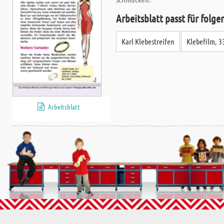
Ihren Sondermaßzuschnitt aus Holz und Metall millimetergenau; verei
Arbeitsblatt passt für folg
Was uns besonders auszeichnet ist die rasche Lieferung Ihrer Sonderma
Karl Klebestreifen
Klebefilm, 3
Aufpreis. Neu ist auch die saubere und umfassende Beschriftung Ihrer So
Sondermaßzuschnitt anhand der Etikette sofort zuordnen können.
Arbeitsblatt