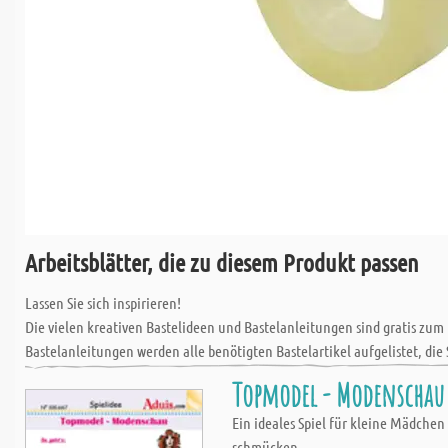
Arbeitsblätter, die zu diesem Produkt passen
Lassen Sie sich inspirieren!
Die vielen kreativen Bastelideen und Bastelanleitungen sind gratis zum
Bastelanleitungen werden alle benötigten Bastelartikel aufgelistet, die 
Der Zuschnittservice von Aduis umfasst alle gängigen Materialien, wie H
Topmodel - Modenschau
und für Ihr Bastelhobby auf Maß geschnitten bekommen, ohne mit groß
Ein ideales Spiel für kleine Mädchen
Alle Bau- und Bastelmaterialien, die bis zu einem Längenmaß von 100 cm
schmücken.