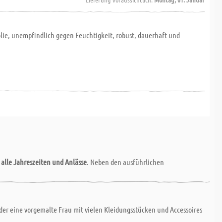
olie, unempfindlich gegen Feuchtigkeit, robust, dauerhaft und
r
alle Jahreszeiten und Anlässe
. Neben den ausführlichen
onderen Service, da Sie alle Grundmaterialien für den Werkunterricht
 oder eine vorgemalte Frau mit vielen Kleidungsstücken und Accessoires
sind, können Sie bei uns als Sondermaßzuschnitt kaufen. Wir fertigen