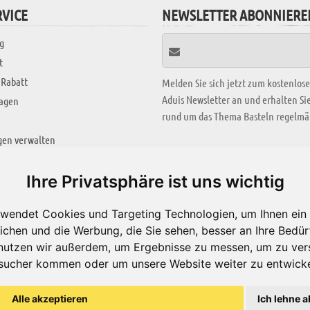
VICE
NEWSLETTER ABONNIERE
g
t
 Rabatt
Melden Sie sich jetzt zum kostenlos
Aduis Newsletter an und erhalten S
ragen
rund um das Thema Basteln regelmäß
gen verwalten
KREATIV ZONE
Ihre Privatsphäre ist uns wichtig
Aktuelles Video
wendet Cookies und Targeting Technologien, um Ihnen ein 
Alle Videos
ichen und die Werbung, die Sie sehen, besser an Ihre Bedü
Bastelideen
nutzen wir außerdem, um Ergebnisse zu messen, um zu ver
sucher kommen oder um unsere Website weiter zu entwicke
Arbeitsblätter
ärung
Alle akzeptieren
Ich lehne a