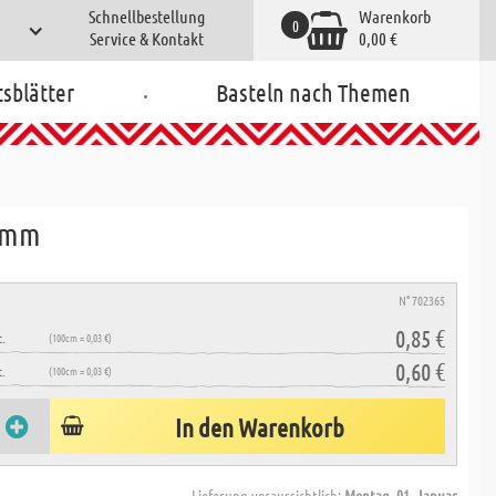
Schnellbestellung
Warenkorb
0
Service & Kontakt
0,00 €
.
tsblätter
Basteln nach Themen
9 mm
N° 702365
0,85 €
.
(100cm = 0,03 €)
0,60 €
.
(100cm = 0,03 €)
In den Warenkorb
Lieferung voraussichtlich:
Montag, 01. Januar