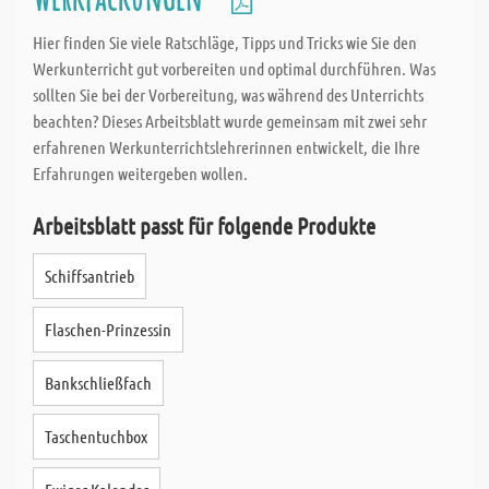
Sondermaßzuschnitt aus Holz und Metall millimetergenau;
vereinzelt kann es jedoch vorkommen, dass die Maßtoleranz von
Hier finden Sie viele Ratschläge, Tipps und Tricks wie Sie den
einem Millimeter zum Tragen kommt.
Werkunterricht gut vorbereiten und optimal durchführen. Was
sollten Sie bei der Vorbereitung, was während des Unterrichts
Was uns besonders auszeichnet ist die rasche Lieferung Ihrer
beachten? Dieses Arbeitsblatt wurde gemeinsam mit zwei sehr
Sondermaßzuschnitte; durch besondere EDV-Unterstützung
erfahrenen Werkunterrichtslehrerinnen entwickelt, die Ihre
schneiden wir ca. 80 % aller Sondermaß-Bestellungen noch am
Erfahrungen weitergeben wollen.
gleichen Tag zu und das alles ohne Aufpreis. Neu ist auch die
Arbeitsblatt passt für folgende Produkte
saubere und umfassende Beschriftung Ihrer Sondermaß-
Bestellungen. Jeder bestellte Zuschnitt wird eigens beschriftet,
Schiffsantrieb
sodass Sie jederzeit ohne selbst nachmessen zu müssen Ihren
Sondermaßzuschnitt anhand der Etikette sofort zuordnen
Flaschen-Prinzessin
können.
Bankschließfach
Taschentuchbox