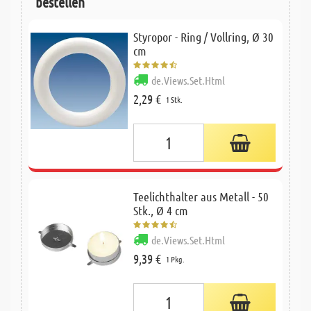
bestellen
Styropor - Ring / Vollring, Ø 30
cm
de.Views.Set.Html
2,29 €
1 Stk.
Teelichthalter aus Metall - 50
Stk., Ø 4 cm
de.Views.Set.Html
9,39 €
1 Pkg.