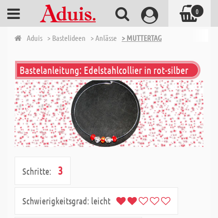
0
Aduis
> Bastelideen
> Anlässe
> MUTTERTAG
Bastelanleitung: Edelstahlcollier in rot-silber
3
Schritte:
Schwierigkeitsgrad:
leicht