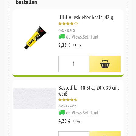
bestellen
UHU Alleskleber kraft, 42 g
(100g = 12,74 €)
de.Views.Set.Html
5,35 €
1 Tube
Bastelfilz - 10 Stk., 20 x 30 cm,
weiß
(100cm² = 0,07 €)
de.Views.Set.Html
4,29 €
1 Pkg.