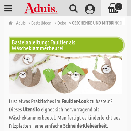
0
Aduis
> Bastelideen
> Deko
> GESCHENKE UND MITBRINGSEL - 
Bastelanleitung: Faultier als
Wäscheklammerbeutel
Lust etwas Praktisches im
Faultier-Look
zu basteln?
Dieses
Utensilo
eignet sich hervorragend als
Wäscheklammerbeutel. Man fertigt es kinderleicht aus
Filzplatten - eine einfache
Schneide-Klebearbeit
.