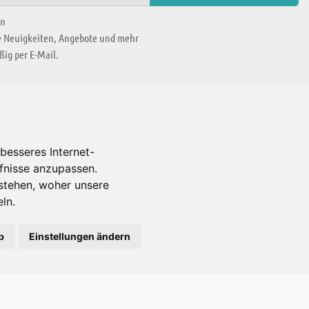
en
ie Neuigkeiten, Angebote und mehr
ig per E-Mail.
WIR BEFINDEN UNS IN
besseres Internet-
rfnisse anzupassen.
Es gibt uns auch in
stehen, woher unsere
ln.
b
Einstellungen ändern