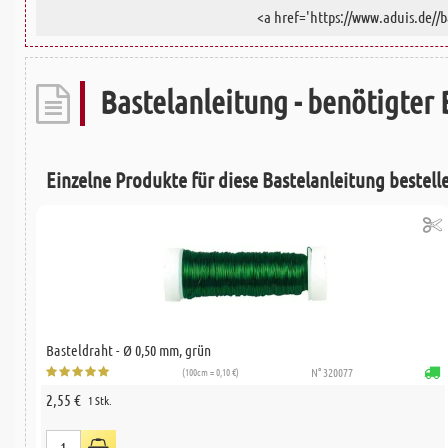
Bastelanleitung - benötigter 
Einzelne Produkte für diese Bastelanleitung bestell
Basteldraht - Ø 0,50 mm, grün
(100cm = 0,10 €)
N° 320077
2,55 €
1 Stk.