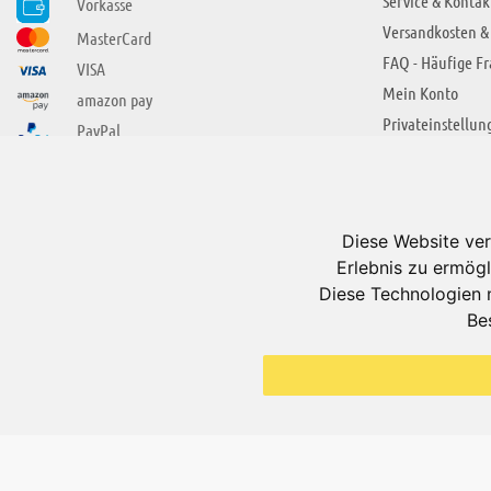
Service & Kontak
Vorkasse
Versandkosten &
MasterCard
FAQ - Häufige F
VISA
Mein Konto
amazon pay
Privateinstellun
PayPal
SIE FINDEN UNS AUCH BEI
ÜBER ADUIS
Wir über uns
Diese Website ver
Jobs
Erlebnis zu ermögl
Impressum
Diese Technologien 
Be
AGB
Datenschutzerkl