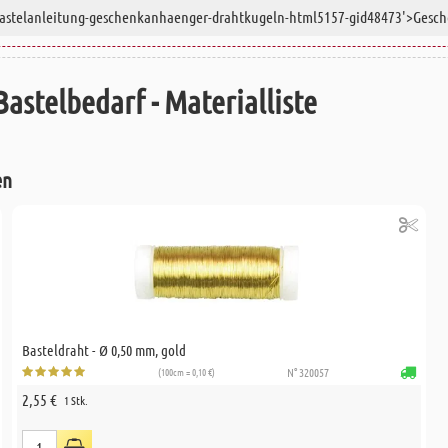
Bastelbedarf - Materialliste
en
Basteldraht - Ø 0,50 mm, gold
(100cm = 0,10 €)
N° 320057
2,55 €
1 Stk.