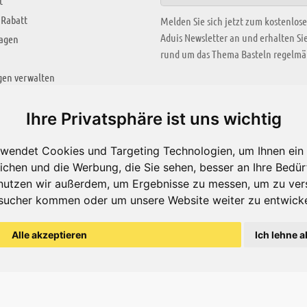
t
 Rabatt
Melden Sie sich jetzt zum kostenlos
Aduis Newsletter an und erhalten S
ragen
rund um das Thema Basteln regelmäß
gen verwalten
KREATIV ZONE
Ihre Privatsphäre ist uns wichtig
Aktuelles Video
wendet Cookies und Targeting Technologien, um Ihnen ein 
Alle Videos
ichen und die Werbung, die Sie sehen, besser an Ihre Bedü
Bastelideen
nutzen wir außerdem, um Ergebnisse zu messen, um zu ver
sucher kommen oder um unsere Website weiter zu entwicke
Arbeitsblätter
ärung
Alle akzeptieren
Ich lehne a
© Aduis 1996 - 2026