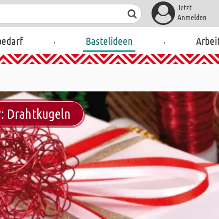
Jetzt
Anmelden
.
.
bedarf
Bastelideen
Arbei
: Drahtkugeln