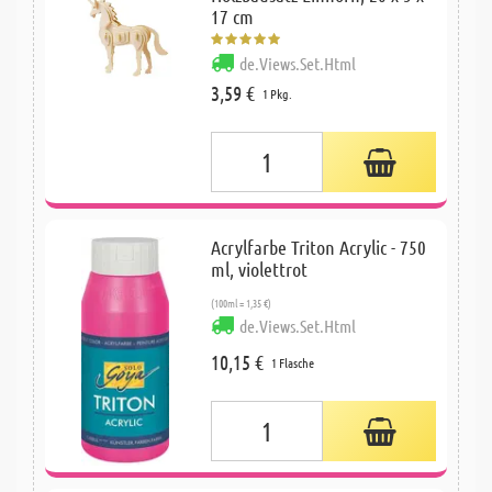
17 cm
de.Views.Set.Html
3,59 €
1 Pkg.
Acrylfarbe Triton Acrylic - 750
ml, violettrot
(100ml = 1,35 €)
de.Views.Set.Html
10,15 €
1 Flasche