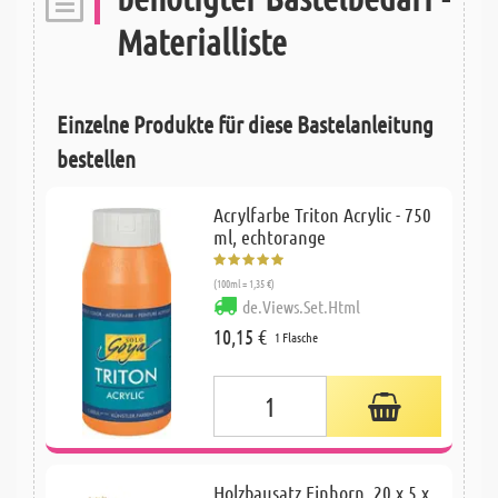
Materialliste
Einzelne Produkte für diese Bastelanleitung
bestellen
Acrylfarbe Triton Acrylic - 750
ml, echtorange
(100ml = 1,35 €)
de.Views.Set.Html
10,15 €
1 Flasche
Holzbausatz Einhorn, 20 x 5 x