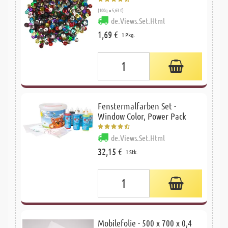
(100g = 5,63 €)
de.Views.Set.Html
1,69 €
1 Pkg.
Fenstermalfarben Set -
Window Color, Power Pack
de.Views.Set.Html
32,15 €
1 Stk.
Mobilefolie - 500 x 700 x 0,4