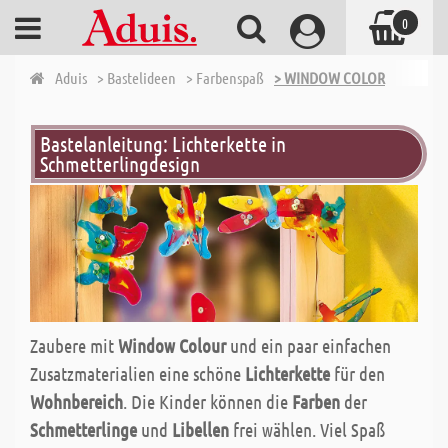
0
Aduis
> Bastelideen
> Farbenspaß
> WINDOW COLOR
Bastelanleitung: Lichterkette in
Schmetterlingdesign
Zaubere mit
Window Colour
und ein paar einfachen
Zusatzmaterialien eine schöne
Lichterkette
für den
Wohnbereich
. Die Kinder können die
Farben
der
Schmetterlinge
und
Libellen
frei wählen. Viel Spaß