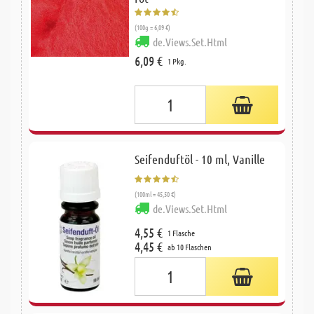
(100g = 6,09 €)
de.Views.Set.Html
6,09 €
1 Pkg.
Seifenduftöl - 10 ml, Vanille
(100ml = 45,50 €)
de.Views.Set.Html
4,55 €
1 Flasche
4,45 €
ab 10 Flaschen