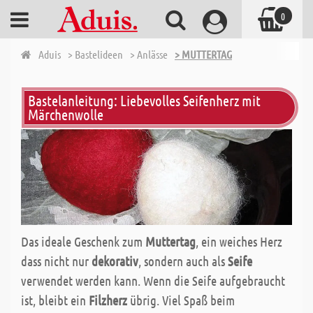
0
Aduis
> Bastelideen
> Anlässe
> MUTTERTAG
Bastelanleitung: Liebevolles Seifenherz mit
Märchenwolle
Das ideale Geschenk zum
Muttertag
, ein weiches Herz
dass nicht nur
dekorativ
, sondern auch als
Seife
verwendet werden kann. Wenn die Seife aufgebraucht
ist, bleibt ein
Filzherz
übrig. Viel Spaß beim