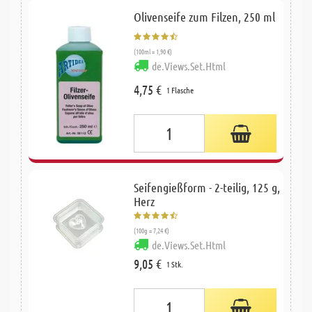
Olivenseife zum Filzen, 250 ml
(100ml = 1,90 €)
de.Views.Set.Html
4,75 €
1 Flasche
Seifengießform - 2-teilig, 125 g,
Herz
(100g = 7,24 €)
de.Views.Set.Html
9,05 €
1 Stk.