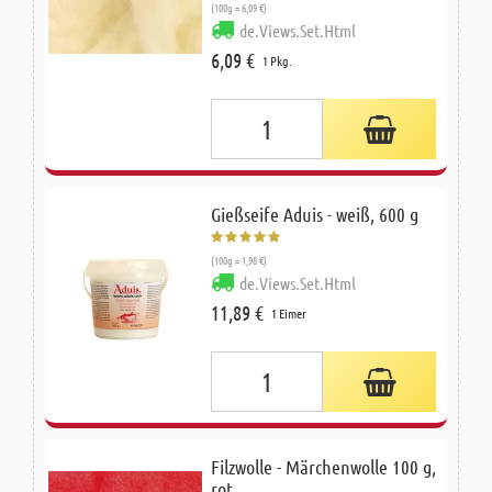
(100g = 6,09 €)
de.Views.Set.Html
6,09 €
1 Pkg.
Gießseife Aduis - weiß, 600 g
(100g = 1,98 €)
de.Views.Set.Html
11,89 €
1 Eimer
Filzwolle - Märchenwolle 100 g,
rot