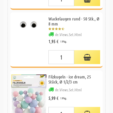
Wackelaugen rund - 50 Stk., Ø
8 mm
de.Views.Set.Html
1,95 €
1 Pkg.
Filzkugeln - ice dream, 25
Stück, Ø 1/2/3 cm
de.Views.Set.Html
5,99 €
1 Pkg.