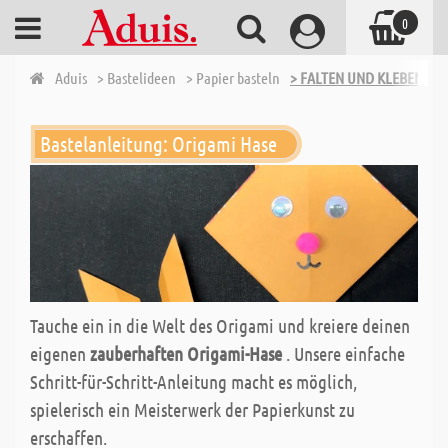
0
Aduis
> Bastelideen
> Papier basteln
> FALTEN UND KLEBEN TEIL
Bastelanleitung: Origami Hase
Tauche ein in die Welt des Origami und kreiere deinen
eigenen
zauberhaften Origami-Hase
. Unsere einfache
Schritt-für-Schritt-Anleitung macht es möglich,
spielerisch ein Meisterwerk der Papierkunst zu
erschaffen.