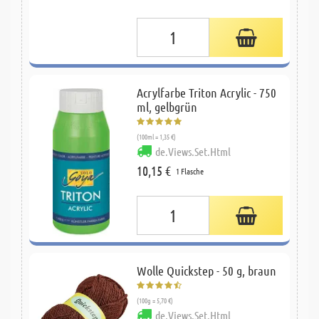
Acrylfarbe Triton Acrylic - 750
ml, gelbgrün
(100ml = 1,35 €)
de.Views.Set.Html
10,15 €
1 Flasche
Wolle Quickstep - 50 g, braun
(100g = 5,70 €)
de.Views.Set.Html