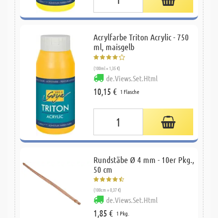
Acrylfarbe Triton Acrylic - 750
ml, maisgelb
(100ml = 1,35 €)
de.Views.Set.Html
10,15 €
1 Flasche
Rundstäbe Ø 4 mm - 10er Pkg.,
50 cm
(100cm = 0,37 €)
de.Views.Set.Html
1,85 €
1 Pkg.