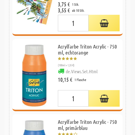
3,75 €
1 Stk.
3,55 €
ab 10 Stk.
Acrylfarbe Triton Acrylic - 750
ml, echtorange
(100ml = 1,35 €)
de.Views.Set.Html
10,15 €
1 Flasche
Acrylfarbe Triton Acrylic - 750
ml, primärblau