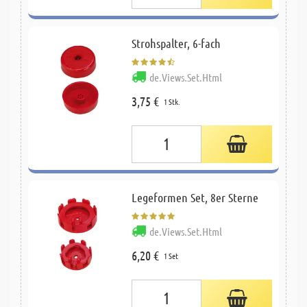
Strohspalter, 6-fach
de.Views.Set.Html
3,75 €
1 Stk.
Legeformen Set, 8er Sterne
de.Views.Set.Html
6,20 €
1 Set