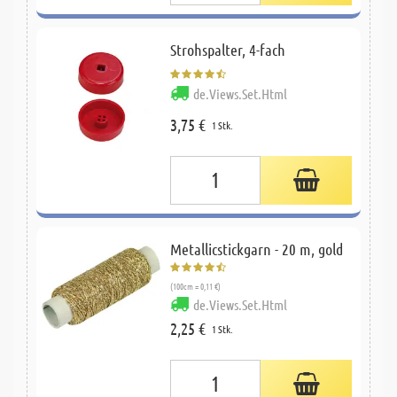
Strohspalter, 4-fach
de.Views.Set.Html
3,75 €
1 Stk.
Metallicstickgarn - 20 m, gold
(100cm = 0,11 €)
de.Views.Set.Html
2,25 €
1 Stk.