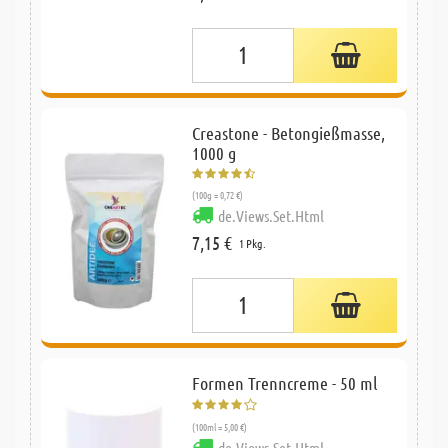
Creastone - Betongießmasse,
1000 g
(100g = 0,72 €)
de.Views.Set.Html
7,15 €
1 Pkg.
Formen Trenncreme - 50 ml
(100ml = 5,00 €)
de.Views.Set.Html