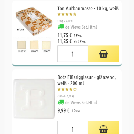
Ton Aufbaumasse - 10 kg, weiß
(100g = 0,12 €)
de.Views.Set.Html
11,75 €
1 Pkg.
11,25 €
ab 3 Pkg.
Botz Flüssigglasur - glänzend,
weiß - 200 ml
(100ml = 5,00 €)
de.Views.Set.Html
9,99 €
1 Dose