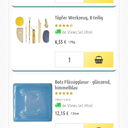
Töpfer Werkzeug, 8-teilig
de.Views.Set.Html
6,55 €
1 Pkg.
Botz Flüssigglasur - glänzend,
himmelblau
(100ml = 6,08 €)
de.Views.Set.Html
12,15 €
1 Dose