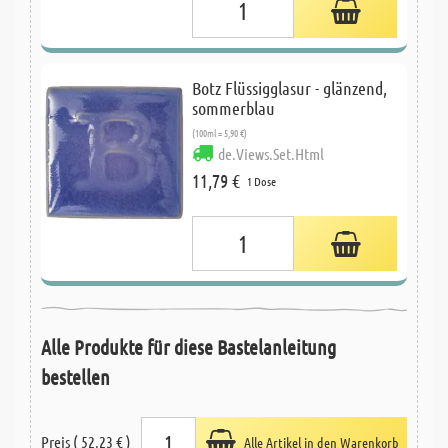
Botz Flüssigglasur - glänzend,
sommerblau
(100ml = 5,90 €)
de.Views.Set.Html
11,79 €
1 Dose
Alle Produkte für diese Bastelanleitung
bestellen
Preis ( 52,23 € )
Alle Artikel in den Warenkorb