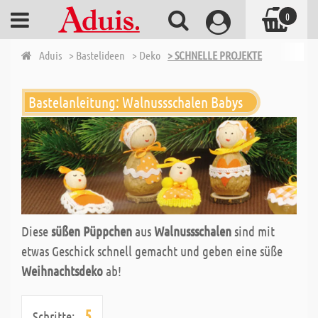
0
Aduis
> Bastelideen
> Deko
> SCHNELLE PROJEKTE
Bastelanleitung: Walnussschalen Babys
Diese
süßen Püppchen
aus
Walnussschalen
sind mit
etwas Geschick schnell gemacht und geben eine süße
Weihnachtsdeko
ab!
5
Schritte: