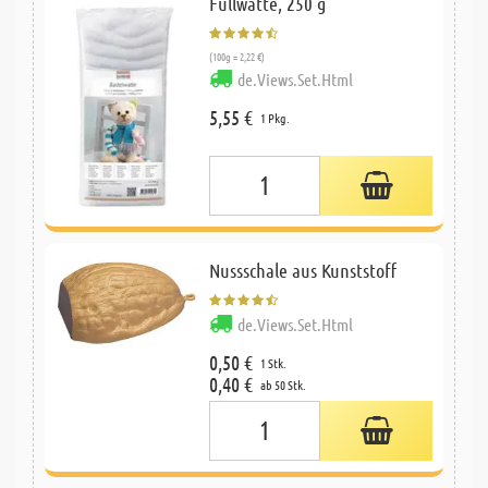
Füllwatte, 250 g
(100g = 2,22 €)
de.Views.Set.Html
5,55 €
1 Pkg.
Nussschale aus Kunststoff
de.Views.Set.Html
0,50 €
1 Stk.
0,40 €
ab 50 Stk.