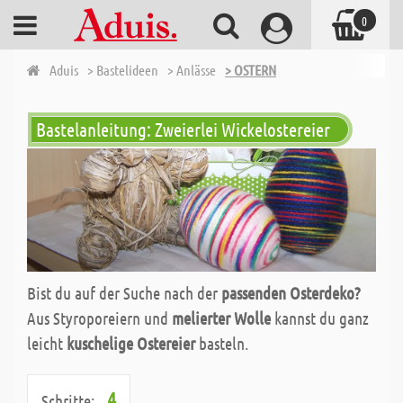
0
Aduis
> Bastelideen
> Anlässe
> OSTERN
Bastelanleitung: Zweierlei Wickelostereier
Bist du auf der Suche nach der
passenden Osterdeko?
Aus Styroporeiern und
melierter Wolle
kannst du ganz
leicht
kuschelige Ostereier
basteln.
4
Schritte: