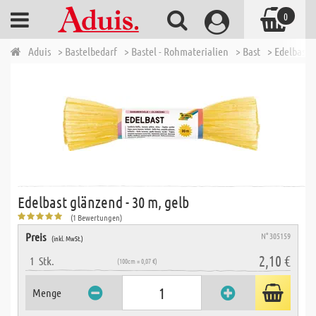
0
Aduis
> Bastelbedarf
> Bastel - Rohmaterialien
> Bast
> Edelbast 
Edelbast glänzend - 30 m, gelb
(1 Bewertungen)
Preis
N° 305159
(inkl. MwSt.)
2,10 €
1
Stk.
(100cm = 0,07 €)
Menge