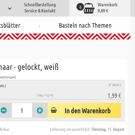
Schnellbestellung
Warenkorb
0
Service & Kontakt
0,00 €
.
tsblätter
Basteln nach Themen
aar - gelockt, weiß
ewertungen)
N° 305412
wSt.)
1,99 €
(100g = 13,27 €)
In den Warenkorb
eferbar
Lieferung voraussichtlich:
Dienstag, 11. August