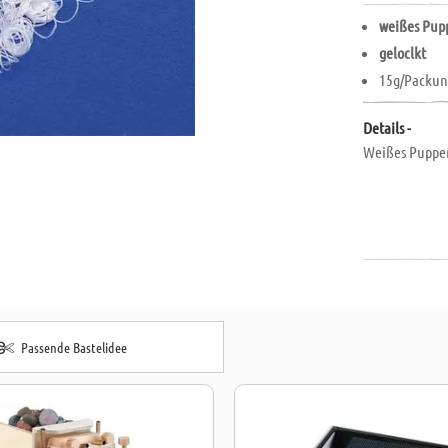
weißes Pup
geloclkt
15g/Packu
Details -
Weißes Puppen
Passende Bastelidee