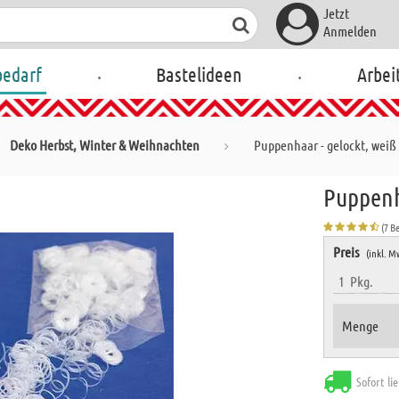
Jetzt
Anmelden
.
.
bedarf
Bastelideen
Arbei
Deko Herbst, Winter & Weihnachten
Puppenhaar - gelockt, weiß
Puppenh
(7 B
Preis
(inkl. M
1
Pkg.
Menge
Sofort li