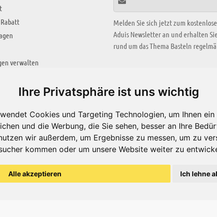
t
 Rabatt
Melden Sie sich jetzt zum kostenlos
Aduis Newsletter an und erhalten S
ragen
rund um das Thema Basteln regelmäß
gen verwalten
KREATIV ZONE
Ihre Privatsphäre ist uns wichtig
Aktuelles Video
wendet Cookies und Targeting Technologien, um Ihnen ein 
Alle Videos
ichen und die Werbung, die Sie sehen, besser an Ihre Bedü
Bastelideen
nutzen wir außerdem, um Ergebnisse zu messen, um zu ver
sucher kommen oder um unsere Website weiter zu entwicke
Arbeitsblätter
ärung
Alle akzeptieren
Ich lehne a
© Aduis 1996 - 2026