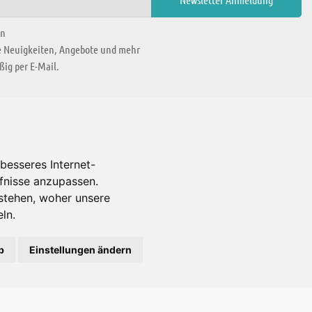
en
ie Neuigkeiten, Angebote und mehr
ig per E-Mail.
WIR BEFINDEN UNS IN
besseres Internet-
rfnisse anzupassen.
Es gibt uns auch in
stehen, woher unsere
ln.
b
Einstellungen ändern