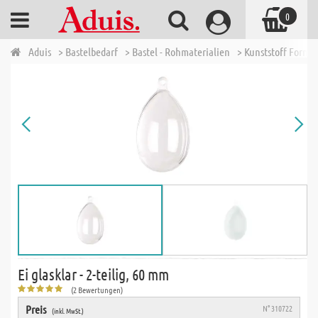
0
Aduis
> Bastelbedarf
> Bastel - Rohmaterialien
> Kunststoff Forme
Ei glasklar - 2-teilig, 60 mm
(2 Bewertungen)
Preis
N° 310722
(inkl. MwSt.)