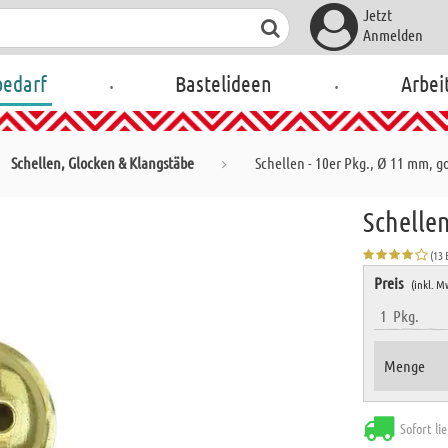
Jetzt
Anmelden
.
.
bedarf
Bastelideen
Arbei
Schellen, Glocken & Klangstäbe
Schellen - 10er Pkg., Ø 11 mm, g
Schellen
(13
Preis
(inkl. M
1
Pkg.
Menge
Sofort li