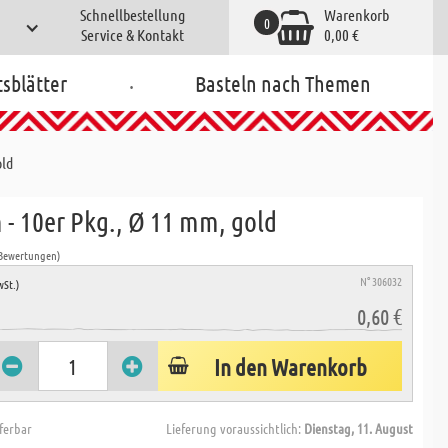
Schnellbestellung
Warenkorb
0
Service & Kontakt
0,00 €
.
tsblätter
Basteln nach Themen
old
 - 10er Pkg., Ø 11 mm, gold
 Bewertungen)
N° 306032
wSt.)
0,60 €
In den Warenkorb
eferbar
Lieferung voraussichtlich:
Dienstag, 11. August