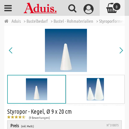
0
Aduis
> Bastelbedarf
> Bastel - Rohmaterialien
> Styroporformen
Styropor - Kegel, Ø 9 x 20 cm
(9 Bewertungen)
Preis
N° 310075
(inkl. MwSt.)