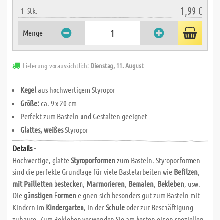
1,99 €
1
Stk.
Menge
Lieferung voraussichtlich:
Dienstag, 11. August
Kegel
aus hochwertigem Styropor
Größe:
ca. 9 x 20 cm
Perfekt zum Basteln und Gestalten geeignet
Glattes, weißes
Styropor
Details -
Hochwertige, glatte
Styroporformen
zum Basteln. Styroporformen
sind die perfekte Grundlage für viele Bastelarbeiten wie
Befilzen
,
mit Pailletten bestecken
,
Marmorieren
,
Bemalen
,
Bekleben
, usw.
Die
günstigen Formen
eignen sich besonders gut zum Basteln mit
Kindern im
Kindergarten
, in der
Schule
oder zur Beschäftigung
zuhause. Zum Bekleben verwenden Sie am besten einen speziellen