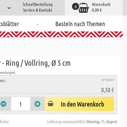
Schnellbestellung
Warenkorb
0
Service & Kontakt
0,00 €
.
tsblätter
Basteln nach Themen
 - Ring / Vollring, Ø 5 cm
ewertungen)
N° 305455
wSt.)
0,50 €
In den Warenkorb
eferbar
Lieferung voraussichtlich:
Dienstag, 11. August