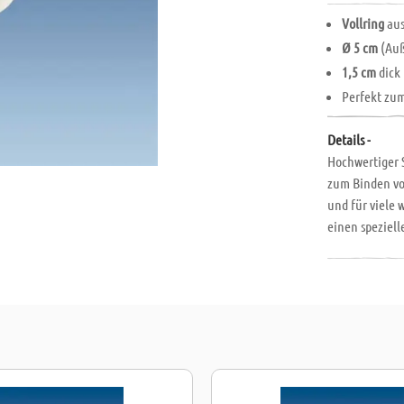
Vollring
aus
Ø 5 cm
(Auß
1,5 cm
dick
Perfekt zu
Details -
Hochwertiger 
zum Binden vo
und für viele
einen speziel