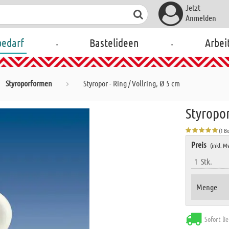
Jetzt
Anmelden
.
.
bedarf
Bastelideen
Arbei
Styroporformen
Styropor - Ring / Vollring, Ø 5 cm
Styropor
(1 B
Preis
(inkl. M
1
Stk.
Menge
Sofort li