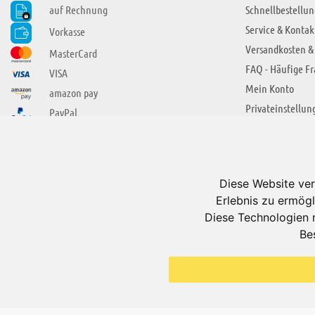
auf Rechnung
Schnellbestellun
Service & Kontak
Vorkasse
Versandkosten &
MasterCard
FAQ - Häufige F
VISA
Mein Konto
amazon pay
Privateinstellun
PayPal
SIE FINDEN UNS AUCH BEI
ÜBER ADUIS
Wir über uns
Diese Website ver
Jobs
Erlebnis zu ermögl
Impressum
Diese Technologien 
Be
AGB
Datenschutzerkl