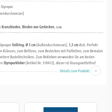
 Styropor
endurchmesser)
m
Kranzbinden
,
Binden von Gestecken
, usw.
Styropor
Vollring
,
Ø 5 cm
(Außendurchmesser),
1,5 cm
dick. Perfekt
n Kränzen, zum Befilzen, zum Bestecken mit Pailletten, zum Bemalen
 weitere Basteltechniken. Zum Bekleben verwenden Sie am besten
len
Styroporkleber
(Artikel Nr. 310412), dieser ist lösungsmittelfrei!
Details zum Produkt