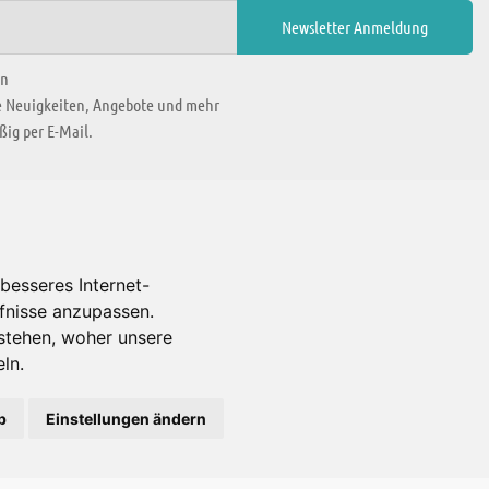
en
ie Neuigkeiten, Angebote und mehr
ig per E-Mail.
WIR BEFINDEN UNS IN
besseres Internet-
rfnisse anzupassen.
Es gibt uns auch in
stehen, woher unsere
ln.
b
Einstellungen ändern