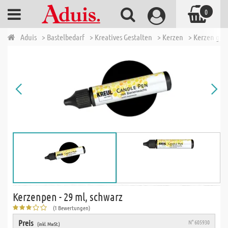
0
Aduis
> Bastelbedarf
> Kreatives Gestalten
> Kerzen
> Kerzen gest
Kerzenpen - 29 ml, schwarz
(1 Bewertungen)
Preis
N° 605930
(inkl. MwSt.)