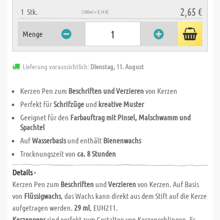
2,65 €
1
Stk.
(100ml = 9,14 €)
Menge
Lieferung voraussichtlich:
Dienstag, 11. August
Kerzen Pen zum
Beschriften und Verzieren
von Kerzen
Perfekt für
Schrifzüge
und
kreative Muster
Geeignet für den
Farbauftrag mit Pinsel, Malschwamm und
Spachtel
Auf
Wasserbasis
und enthält
Bienenwachs
Trocknungszeit von
ca. 8 Stunden
Details -
Kerzen Pen zum
Beschriften
und
Verzieren
von Kerzen. Auf Basis
von
Flüssigwachs
, das Wachs kann direkt aus dem Stift auf die Kerze
aufgetragen werden.
29 ml
, EUH211.
Kerzenpens
sind perfekt zum Gestalten von Kerzenrohlingen. Es