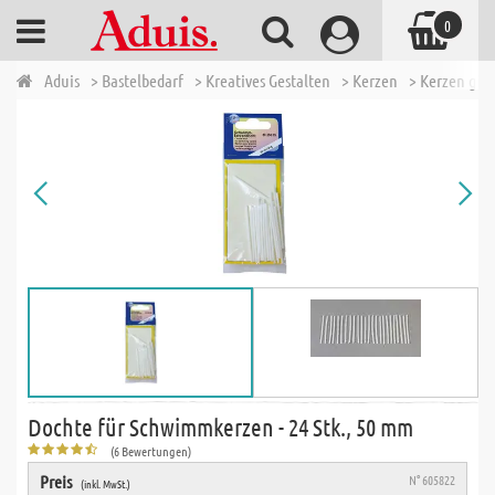
0
Aduis
> Bastelbedarf
> Kreatives Gestalten
> Kerzen
> Kerzen gie
Dochte für Schwimmkerzen - 24 Stk., 50 mm
(6 Bewertungen)
Preis
N° 605822
(inkl. MwSt.)