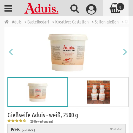
0
Aduis
> Bastelbedarf
> Kreatives Gestalten
> Seifen gießen
> Gieß
Gießseife Aduis - weiß, 2500 g
(29 Bewertungen)
Preis
N° 605663
(inkl. MwSt.)