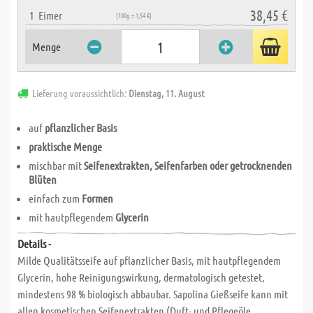
38,45 €
1
Eimer
(100g = 1,54 €)
Menge
Lieferung voraussichtlich:
Dienstag, 11. August
auf
pflanzlicher Basis
praktische Menge
mischbar mit
Seifenextrakten, Seifenfarben oder getrocknenden
Blüten
einfach zum
Formen
mit hautpflegendem
Glycerin
Details -
Milde Qualitätsseife auf pflanzlicher Basis, mit hautpflegendem
Glycerin, hohe Reinigungswirkung, dermatologisch getestet,
mindestens 98 % biologisch abbaubar. Sapolina Gießseife kann mit
allen kosmetischen Seifenextrakten (Duft- und Pflegeöle,