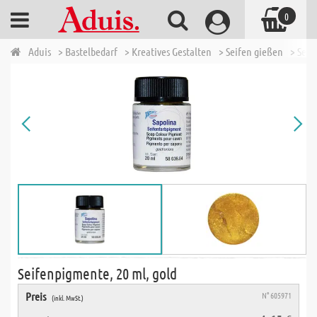
0
Aduis
> Bastelbedarf
> Kreatives Gestalten
> Seifen gießen
> Seif
Seifenpigmente, 20 ml, gold
Preis
N° 605971
(inkl. MwSt.)