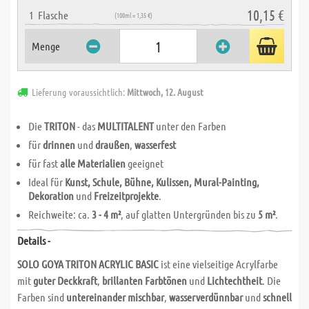
10,15 €
1
Flasche
(100ml = 1,35 €)
Menge
Lieferung voraussichtlich:
Mittwoch, 12. August
Die
TRITON
- das
MULTITALENT
unter den Farben
für
drinnen
und
draußen
,
wasserfest
für fast
alle Materialien
geeignet
Ideal für
Kunst, Schule, Bühne, Kulissen, Mural-Painting,
Dekoration
und
Freizeitprojekte
.
Reichweite: ca.
3 - 4 m²
, auf glatten Untergründen bis zu
5 m²
.
Details -
SOLO GOYA TRITON ACRYLIC BASIC
ist eine vielseitige Acrylfarbe
mit
guter Deckkraft
,
brillanten Farbtönen
und
Lichtechtheit
. Die
Farben sind
untereinander mischbar
,
wasserverdünnbar
und
schnell