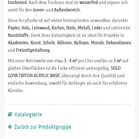
trocknend
. Nach dem Trocknen sind sie
wasserfest
und eignen sich
somit für den
Innen-
und
Außenbereich
.
Diese Acrylfarbe ist auf vielen Untergründen anwendbar, darunter
Papier, Holz, Leinwand, Karton, Stein, Metall, Leder
und zahlreiche
Kunststoffe
. Dank ihrer Vielseitigkeit ist sie ideal für Projekte in
Akademien
,
Kunst
,
Schule
,
Bühnen
,
Kulissen
,
Murals
,
Dekorationen
und
Freizeitgestaltung
.
Mit einer Reichweite von etwa
3 - 4 m²
pro Liter und bis zu
5 m²
auf
glatten Oberflächen ist die Farbe effizient und ergiebig.
SOLO
GOYA TRITON ACRYLIC BASIC
überzeugt durch ihre Qualität und
einfache Anwendung, sowohl für Anfänger als auch für erfahrene
Künstler.
Katalogseite
Zurück zur Produktgruppe