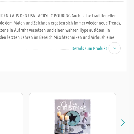
REND AUS DEN USA - ACRYLIC POURING Auch bei so traditionellen
ie dem Malen und Zeichnen ergeben sich immer wieder neue Trends,
Szene in Aufruhr versetzen und einen wahren Hype auslösen. In
n den letzten Jahren im Bereich Mischtechniken und Airbrush eine
beliebter geworden, die sich Acrylic Pouring nennt. Bei dieser neuen
Details zum Produkt
ellmalerei wird weniger gemalt als vielmehr gegossen. Es klingt
ei entstehen allerdings beeindruckende Kunstwerke mit einer beinahe
kung auf den Betrachter. Entdecken auch Sie diese neue Technik mit
eber Acrylic Pouring. Der neue Acrylmal-Trend: BILDER gießen!, der
issenswerte zu diesem Thema anschaulich vermittelt. Hardcover, 112
 21,5 cm.