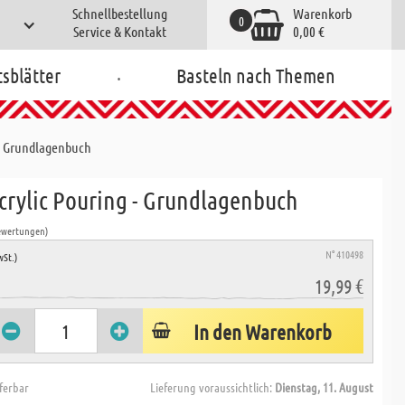
Schnellbestellung
Warenkorb
0
Service & Kontakt
0,00 €
.
tsblätter
Basteln nach Themen
 - Grundlagenbuch
Acrylic Pouring - Grundlagenbuch
ewertungen)
N° 410498
wSt.)
19,99 €
In den Warenkorb
eferbar
Lieferung voraussichtlich:
Dienstag, 11. August