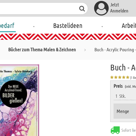
Jetzt
Anmelden
.
.
bedarf
Bastelideen
Arbei
Bücher zum Thema Malen & Zeichnen
Buch - Acrylic Pouring
Buch - 
(1 B
Preis
(inkl. M
1
Stk.
Menge
Sofort li