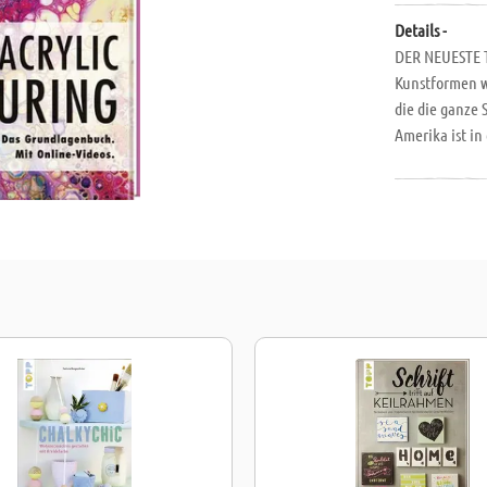
Details -
DER NEUESTE T
Kunstformen w
die die ganze 
Amerika ist i
Technik immer 
Form der Aquar
verrückt, dab
magischen Wir
dem TOPP Ratg
Ihnen alles W
Seiten, 28,5 x