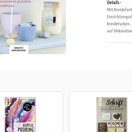
Details -
Mit Kreidefar
Einrichtungss
Kreidefarben. 
auf Dekoration
eine ganze W
oder neue Möb
Gegenstände e
Arbeitsschrit
Kinderspiel u
nichts mehr i
Vasen im Ombr
Ihr Zuhause u
Frühlingsdeko.