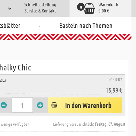
Schnellbestellung
Warenkorb
0
Service & Kontakt
0,00 €
.
tsblätter
Basteln nach Themen
halky Chic
N° 410457
wSt.)
15,99 €
In den Warenkorb
 wenige verfügbar
Lieferung voraussichtlich:
Freitag, 07. August