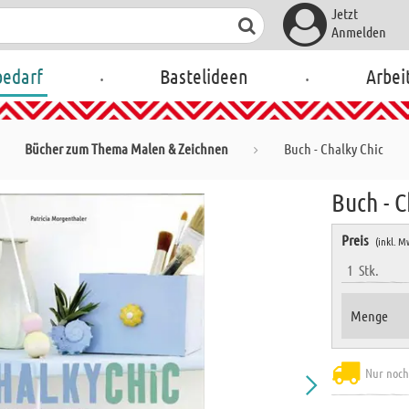
Jetzt
Anmelden
.
.
bedarf
Bastelideen
Arbei
Bücher zum Thema Malen & Zeichnen
Buch - Chalky Chic
Buch - C
Preis
(inkl. M
1
Stk.
Menge
Nur noch