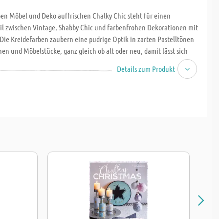
ben Möbel und Deko auffrischen Chalky Chic steht für einen
til zwischen Vintage, Shabby Chic und farbenfrohen Dekorationen mit
Die Kreidefarben zaubern eine pudrige Optik in zarten Pastelltönen
en und Möbelstücke, ganz gleich ob alt oder neu, damit lässt sich
ohnung im Handumdrehen neu gestalten. Ob alte Flohmarktfunde
Details zum Produkt
elstücke, mit den pastelligen Kreidefarben bekommen alle
ine schöne Optik, die nicht nur Vintage-Fans begeistert. Dank
tbildern werden Techniken wie Schablonieren oder Krakelieren zum
nd der kreativen Umgestaltung Ihrer Dekostücke und Möbel steht
m Wege. Eine alte Kommode wird so schnell wieder zum Blickfang,
e-Look und Windlichter in zarten Pastelltönen bringen Romantik in
nd Weihnachtsschmuck wird dank neuem Farbanstrich zur originellen
 112 Seiten, Hardcover, 25 x 19,5 cm.