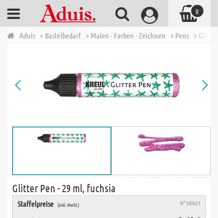
0
Aduis
> Bastelbedarf
> Malen - Farben - Zeichnen
> Pens
> Glitter
Glitter Pen - 29 ml, fuchsia
Staffelpreise
N° 500623
(inkl. MwSt.)