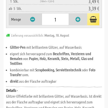
3,49 €
1
Stk.
(100ml = 12,03 €)
3,39 €
ab
5
Stk.
Menge
Lieferung voraussichtlich:
Montag, 10. August
Glitter-Pen
mit brilliantem Glitzer, auf Wasserbasis
eignet sich hervorragend zum
Beschriften, Verzieren und
Bemalen
von
Papier, Holz, Keramik, Stein, Metall, Glas und
Textilien
kombinierbar mit
Scrapbooking, Serviettentechnik
oder
Foto
Transfer
uvm.
direkt
aus der Flasche auftragbar
Details -
Glitzer-Effektfarbe mit brillantem Glitter, auf Wasserbasis. Ist direkt
aus der Flasche auftragbar und eignet sich hervorragend zum
Beschriften, Verzieren und Bemalen von Papier, Holz, Keramik,