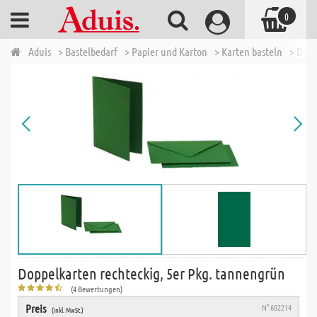
0
Aduis
> Bastelbedarf
> Papier und Karton
> Karten basteln
> Dopp
Doppelkarten rechteckig, 5er Pkg. tannengrün
(4 Bewertungen)
Preis
N° 602214
(inkl. MwSt.)