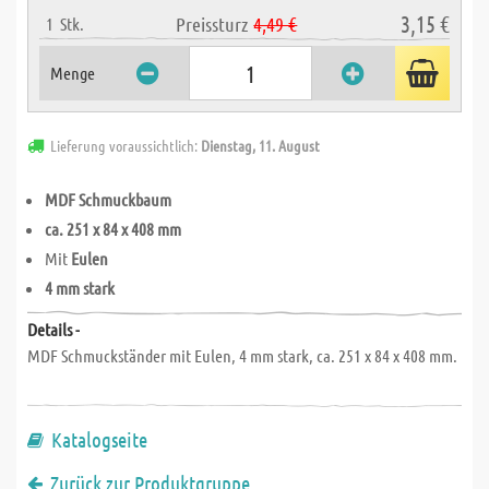
3,15 €
Preissturz
4,49 €
1
Stk.
Menge
Lieferung voraussichtlich:
Dienstag, 11. August
MDF Schmuckbaum
ca. 251 x 84 x 408 mm
Mit
Eulen
4 mm stark
Details -
MDF Schmuckständer mit Eulen, 4 mm stark, ca. 251 x 84 x 408 mm.
Katalogseite
Zurück zur Produktgruppe