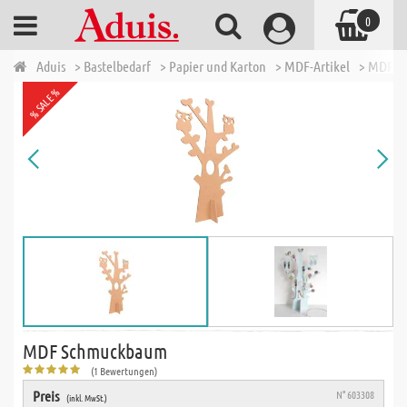
0
Aduis
> Bastelbedarf
> Papier und Karton
> MDF-Artikel
> MDF S
% SALE %
MDF Schmuckbaum
(1 Bewertungen)
Preis
N° 603308
(inkl. MwSt.)