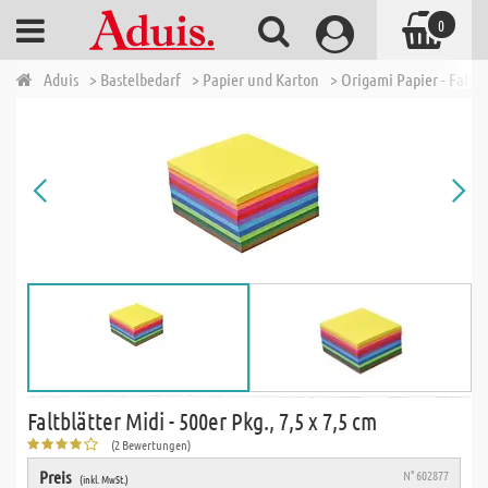
0
Aduis
> Bastelbedarf
> Papier und Karton
> Origami Papier - Faltp
Faltblätter Midi - 500er Pkg., 7,5 x 7,5 cm
(2 Bewertungen)
Preis
N° 602877
(inkl. MwSt.)