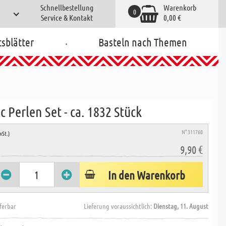
Schnellbestellung
Warenkorb
0
Service & Kontakt
0,00 €
.
tsblätter
Basteln nach Themen
c Perlen Set - ca. 1832 Stück
N° 311760
wSt.)
9,90 €
In den Warenkorb
eferbar
Lieferung voraussichtlich:
Dienstag, 11. August