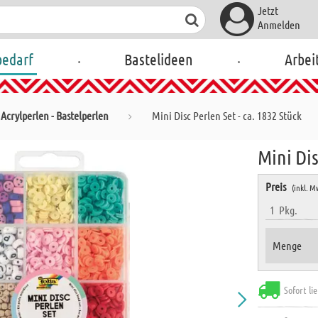
Jetzt
Anmelden
.
.
bedarf
Bastelideen
Arbei
Acrylperlen - Bastelperlen
Mini Disc Perlen Set - ca. 1832 Stück
Mini Dis
Preis
(inkl. M
1
Pkg.
Menge
Sofort li