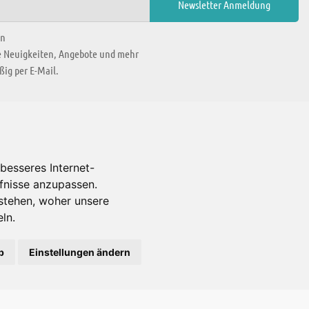
en
ie Neuigkeiten, Angebote und mehr
ig per E-Mail.
WIR BEFINDEN UNS IN
besseres Internet-
rfnisse anzupassen.
Es gibt uns auch in
stehen, woher unsere
ln.
b
Einstellungen ändern