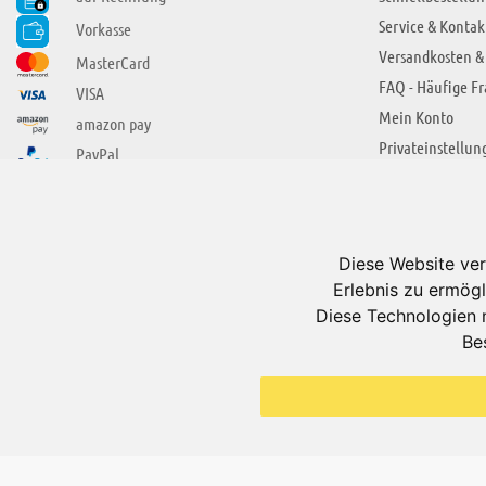
Service & Kontak
Vorkasse
Versandkosten &
MasterCard
FAQ - Häufige F
VISA
Mein Konto
amazon pay
Privateinstellun
PayPal
SIE FINDEN UNS AUCH BEI
ÜBER ADUIS
Wir über uns
Diese Website ver
Jobs
Erlebnis zu ermögl
Impressum
Diese Technologien 
Be
AGB
Datenschutzerkl