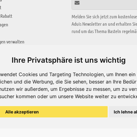
t
 Rabatt
Melden Sie sich jetzt zum kostenlos
Aduis Newsletter an und erhalten S
ragen
rund um das Thema Basteln regelmäß
gen verwalten
KREATIV ZONE
Ihre Privatsphäre ist uns wichtig
Aktuelles Video
wendet Cookies und Targeting Technologien, um Ihnen ein 
Alle Videos
ichen und die Werbung, die Sie sehen, besser an Ihre Bedü
Bastelideen
nutzen wir außerdem, um Ergebnisse zu messen, um zu ver
sucher kommen oder um unsere Website weiter zu entwicke
Arbeitsblätter
ärung
Alle akzeptieren
Ich lehne a
© Aduis 1996 - 2026