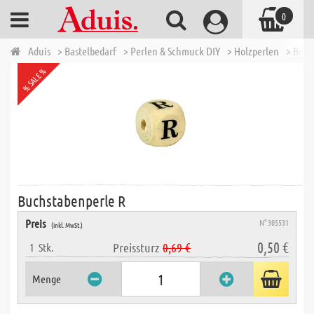
0
Aduis
> Bastelbedarf
> Perlen & Schmuck DIY
> Holzperlen
> Buch
% SALE %
Buchstabenperle R
Preis
N° 305531
(inkl. MwSt.)
0,50 €
Preissturz
0,69 €
1
Stk.
Menge