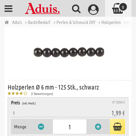
0
Aduis
> Bastelbedarf
> Perlen & Schmuck DIY
> Holzperlen
> Holz
Holzperlen Ø 6 mm - 125 Stk., schwarz
(1 Bewertungen)
Preis
N° 305015
(inkl. MwSt.)
1,99 €
1
Menge