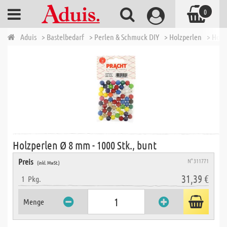
0
Aduis
> Bastelbedarf
> Perlen & Schmuck DIY
> Holzperlen
> Holz
Holzperlen Ø 8 mm - 1000 Stk., bunt
Preis
N° 311771
(inkl. MwSt.)
31,39 €
1
Pkg.
Menge