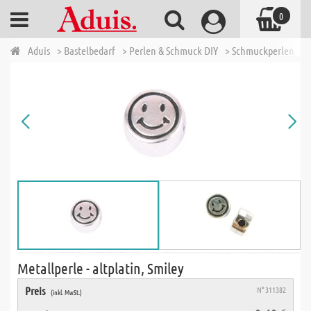
0
Aduis
> Bastelbedarf
> Perlen & Schmuck DIY
> Schmuckperlen
> 
Metallperle - altplatin, Smiley
Preis
N° 311382
(inkl. MwSt.)