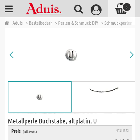
0
Aduis
> Bastelbedarf
> Perlen & Schmuck DIY
> Schmuckperlen
> 
Metallperle Buchstabe, altplatin, U
Preis
N° 311322
(inkl. MwSt.)