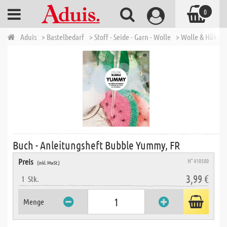
0
Aduis
> Bastelbedarf
> Stoff - Seide - Garn - Wolle
> Wolle & Häkelg
Buch - Anleitungsheft Bubble Yummy, FR
Preis
N° 410580
(inkl. MwSt.)
3,99 €
1
Stk.
Menge