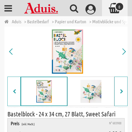
0
Aduis
> Bastelbedarf
> Papier und Karton
> Motivblöcke und Spezi
Bastelblock - 24 x 34 cm, 27 Blatt, Sweet Safari
Preis
N° 603988
(inkl. MwSt.)