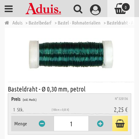
0
Aduis
> Bastelbedarf
> Bastel - Rohmaterialien
> Basteldraht - Alu
Basteldraht - Ø 0,30 mm, petrol
Preis
N° 320136
(inkl. MwSt.)
2,25 €
1
Stk.
(100cm = 0,05 €)
Menge