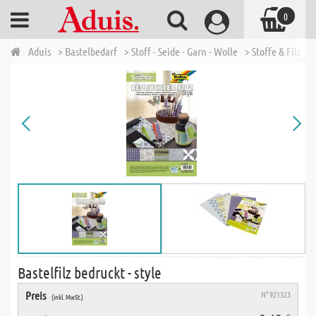
0
Aduis
> Bastelbedarf
> Stoff - Seide - Garn - Wolle
> Stoffe & Filz
> 
Bastelfilz bedruckt - style
Preis
N° 921323
(inkl. MwSt.)