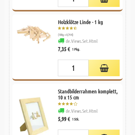
Holzklötze Linde - 1 kg
(100g = 0,74 €)
de.Views.Set.Html
7,35 €
1 Pkg.
Standbilderrahmen komplett,
10 x 15 cm
de.Views.Set.Html
5,99 €
1 Stk.