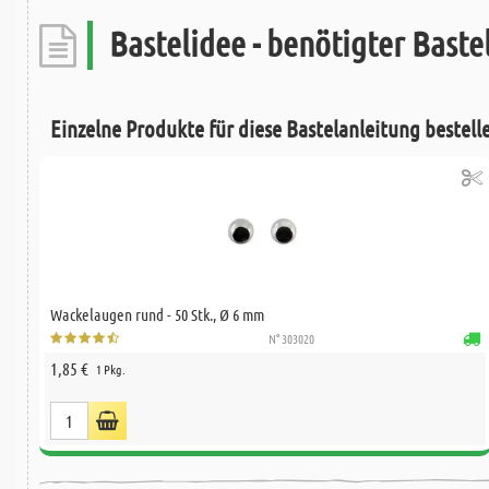
Bastelidee - benötigter Bastel
Einzelne Produkte für diese Bastelanleitung bestell
Wackelaugen rund - 50 Stk., Ø 6 mm
N° 303020
1,85 €
1 Pkg.