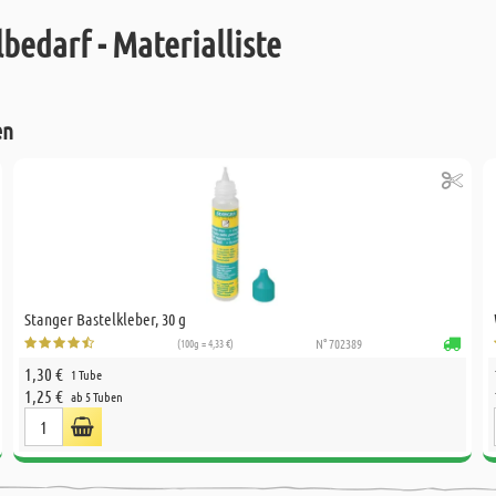
bedarf - Materialliste
en
Stanger Bastelkleber, 30 g
(100g = 4,33 €)
N° 702389
1,30 €
1 Tube
1,25 €
ab 5 Tuben