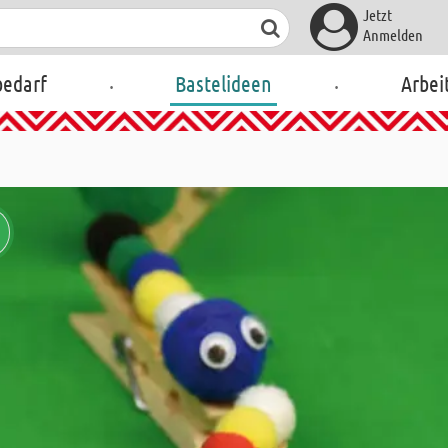
Jetzt
Anmelden
.
.
bedarf
Bastelideen
Arbei